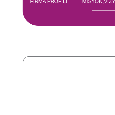
FİRMA PROFİLİ
MİSYON,VİZ