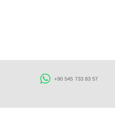
+90 545
733 83 57