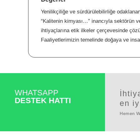
Yenilikçiliğe ve sürdürülebilirliğe odakla
“Kalitenin kimyası…” inancıyla sektörün ve
ihtiyaçlarına etik ilkeler çerçevesinde çöz
Faaliyetlerimizin temelinde doğaya ve insa
WHATSAPP
İhtiy
DESTEK HATTI
en iy
Hemen Wha