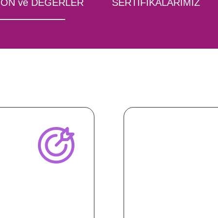
YON ve DEĞERLER
SERTİFİKALARIMIZ